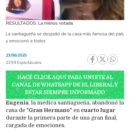
RESULTADOS. La menos votada.
La santiagueña se despidió de la casa más famosa del país
y emocionó a todos.
23/06/2025
23:59 Espectáculos
HACÉ CLICK AQUÍ PARA UNIRTE AL
CANAL DE WHATSAPP DE EL LIBERAL Y
ESTAR SIEMPRE INFORMADO
Eugenia
, la médica santiagueña, abandonó la
casa de
"Gran Hermano"
en
cuarto lugar
durante la primera parte de una gran final,
cargada de emociones.