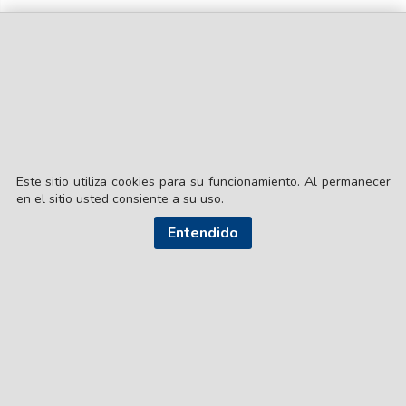
Este sitio utiliza cookies para su funcionamiento. Al permanecer
en el sitio usted consiente a su uso.
Entendido
© EL LIBERAL S.A.
Director Editorial: Lic. Gustavo Eduardo Ick
Santiago del Estero / República Argentina
SEGUI NUESTRAS REDES