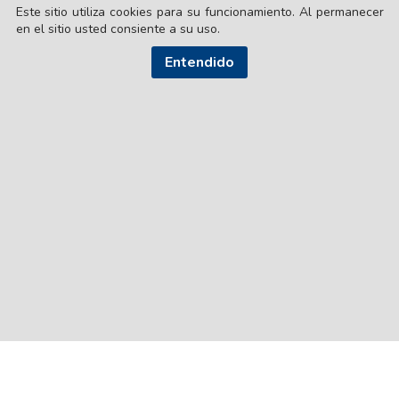
Este sitio utiliza cookies para su funcionamiento. Al permanecer
en el sitio usted consiente a su uso.
Entendido
© EL LIBERAL S.A.
Director Editorial: Lic. Gustavo Eduardo Ick
Santiago del Estero / República Argentina
SEGUI NUESTRAS REDES