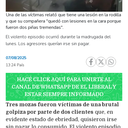
Una de las víctimas relató que tiene una lesión en la rodilla
y que su compañera "quedó con lesiones en la cara porque
fueron dos piñas tremendas".
El violento episodio ocurrió durante la madrugada del
lunes. Los agresores querían irse sin pagar.
07/08/2025
13:24 País
HACÉ CLICK AQUÍ PARA UNIRTE AL
CANAL DE WHATSAPP DE EL LIBERAL Y
ESTAR SIEMPRE INFORMADO
Tres mozas fueron víctimas de una brutal
golpiza por parte de dos clientes
que, en
evidente estado de ebriedad, quisieron irse
sin pagar lo consumido. El violento episodio