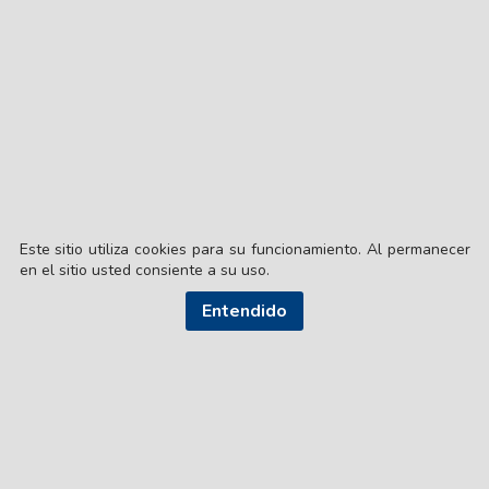
Este sitio utiliza cookies para su funcionamiento. Al permanecer
en el sitio usted consiente a su uso.
Entendido
© EL LIBERAL S.A.
Director Editorial: Lic. Gustavo Eduardo Ick
Santiago del Estero / República Argentina
SEGUI NUESTRAS REDES