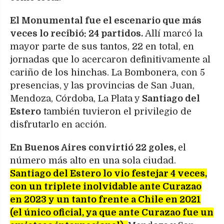
El Monumental fue el escenario que más
veces lo recibió: 24 partidos.
Allí marcó la
mayor parte de sus tantos, 22 en total, en
jornadas que lo acercaron definitivamente al
cariño de los hinchas. La Bombonera, con 5
presencias, y las provincias de San Juan,
Mendoza, Córdoba, La Plata y
Santiago del
Estero
también tuvieron el privilegio de
disfrutarlo en acción.
En Buenos Aires convirtió 22 goles,
el
número más alto en una sola ciudad.
Santiago del Estero lo vio festejar 4 veces,
con un triplete inolvidable ante Curazao
en 2023 y un tanto frente a Chile en 2021
(el único oficial, ya que ante Curazao fue un