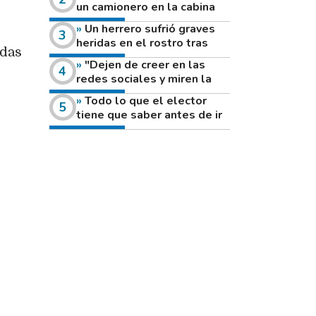
un camionero en la cabina
de su vehículo a la vera de
Un herrero sufrió graves
un camino rural
heridas en el rostro tras
adas
reventar el disco de una
"Dejen de creer en las
amoladora
redes sociales y miren la
heladera de sus casas": el
Todo lo que el elector
fuerte mensaje de una joven
tiene que saber antes de ir
que votó por primera vez
a votar este domingo