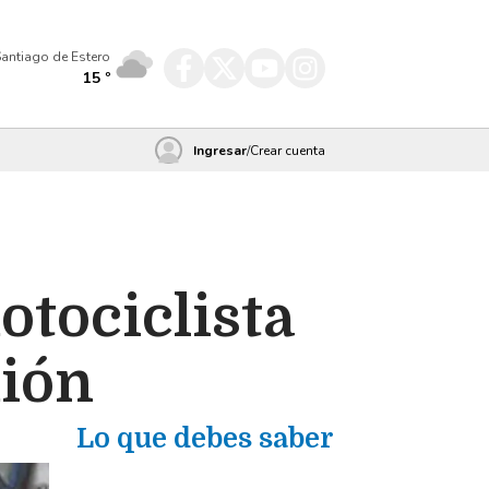
antiago de Estero
15
º
Ingresar
/
Crear cuenta
otociclista
mión
Lo que debes saber