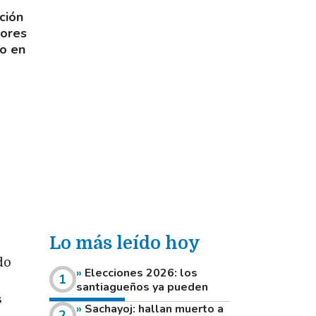
ción
nores
do en
Lo más leído hoy
do
Elecciones 2026: los
santiagueños ya pueden
s
consultar dónde votan este
Sachayoj: hallan muerto a
domingo