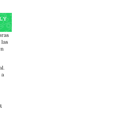
L Y
oras
 las
en
l.
 a
l