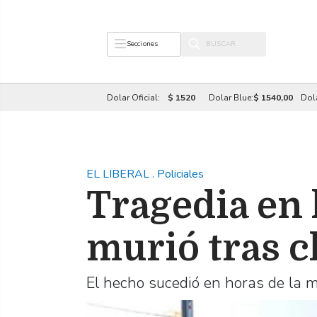
Secciones
Dolar Oficial:
$ 1520
Dolar Blue:
$ 1540,00
Dol
EL LIBERAL
.
Policiales
Tragedia en 
murió tras 
El hecho sucedió en horas de la 