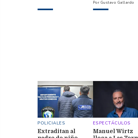
asesinar a tiros a
e investigan
Gustavo Gallardo
cuñada en ruta 6
posible fugaz
secuestro
nocturno
POLICIALES
ESPECTÁCULOS
Extraditan al
Manuel Wirtz