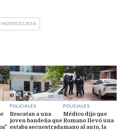
MOTOCICLISTA
POLICIALES
POLICIALES
or
Rescatan a una
Médico dijo que
joven bandeña que
Romano llevó una
pa"
estaba secuestrada
mano al auto, la