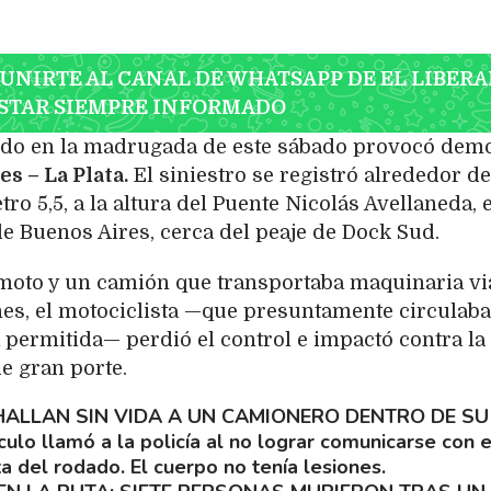
 UNIRTE AL CANAL DE WHATSAPP DE EL LIBERA
STAR SIEMPRE INFORMADO
rido en la madrugada de este sábado provocó dem
s – La Plata.
El siniestro se registró alrededor de
ro 5,5, a la altura del Puente Nicolás Avellaneda, 
de Buenos Aires, cerca del peaje de Dock Sud.
moto y un camión que transportaba maquinaria via
es, el motociclista —que presuntamente circulaba
 permitida— perdió el control e impactó contra la
de gran porte.
HALLAN SIN VIDA A UN CAMIONERO DENTRO DE SU
culo llamó a la policía al no lograr comunicarse con e
ta del rodado. El cuerpo no tenía lesiones.