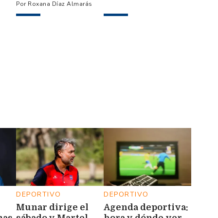
por su pareja en la
otra a la cintura, y
Roxana Díaz Almarás
provincia de Salta
él disparó en
defensa
DEPORTIVO
DEPORTIVO
Munar dirige el
Agenda deportiva: