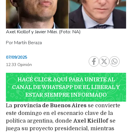
Axel Kicillof y Javier Milei. (Foto: NA)
Por Martín Beraza
07/09/2025
12:33 Opinión
HACÉ CLICK AQUÍ PARA UNIRTE AL
CANAL DE WHATSAPP DE EL LIBERAL Y
ESTAR SIEMPRE INFORMADO
La
provincia de Buenos Aires
se convierte
este domingo en el escenario clave de la
política argentina, donde
Axel Kicillof
se
juega su proyecto presidencial, mientras