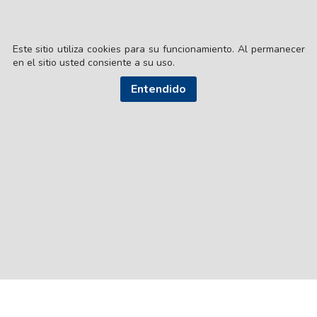
Este sitio utiliza cookies para su funcionamiento. Al permanecer
en el sitio usted consiente a su uso.
Entendido
© EL LIBERAL S.A.
Director Editorial: Lic. Gustavo Eduardo Ick
Santiago del Estero / República Argentina
SEGUI NUESTRAS REDES