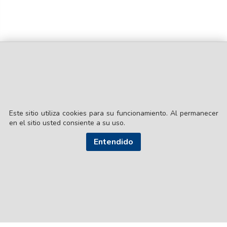
Este sitio utiliza cookies para su funcionamiento. Al permanecer
en el sitio usted consiente a su uso.
© EL LIBERAL S.A.
Director Editorial: Lic. Gustavo Eduardo Ick
Entendido
Santiago del Estero / República Argentina
SEGUI NUESTRAS REDES