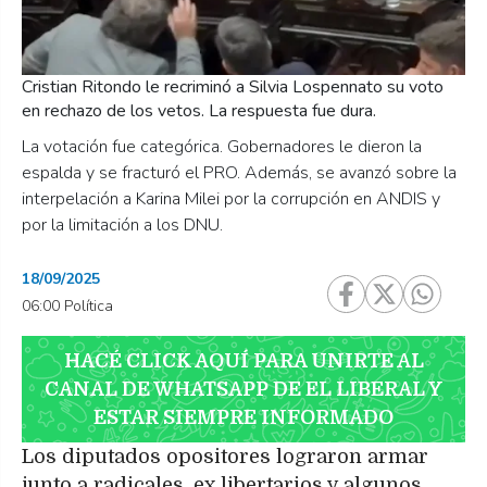
Cristian Ritondo le recriminó a Silvia Lospennato su voto
en rechazo de los vetos. La respuesta fue dura.
La votación fue categórica. Gobernadores le dieron la
espalda y se fracturó el PRO. Además, se avanzó sobre la
interpelación a Karina Milei por la corrupción en ANDIS y
por la limitación a los DNU.
18/09/2025
06:00 Política
HACÉ CLICK AQUÍ PARA UNIRTE AL
CANAL DE WHATSAPP DE EL LIBERAL Y
ESTAR SIEMPRE INFORMADO
Los diputados opositores lograron armar
junto a radicales, ex libertarios y algunos