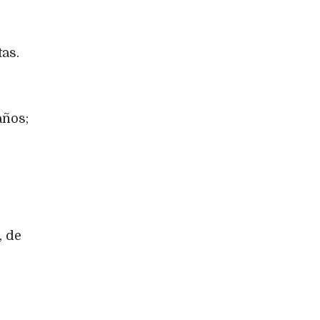
as.
años;
, de