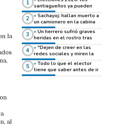
santiagueños ya pueden
consultar dónde votan este
Sachayoj: hallan muerto a
domingo
un camionero en la cabina
de su vehículo a la vera de
Un herrero sufrió graves
un camino rural
on la
heridas en el rostro tras
reventar el disco de una
"Dejen de creer en las
amoladora
tados
redes sociales y miren la
heladera de sus casas": el
ma,
Todo lo que el elector
fuerte mensaje de una joven
tiene que saber antes de ir
que votó por primera vez
a votar este domingo
con
ca
n, al