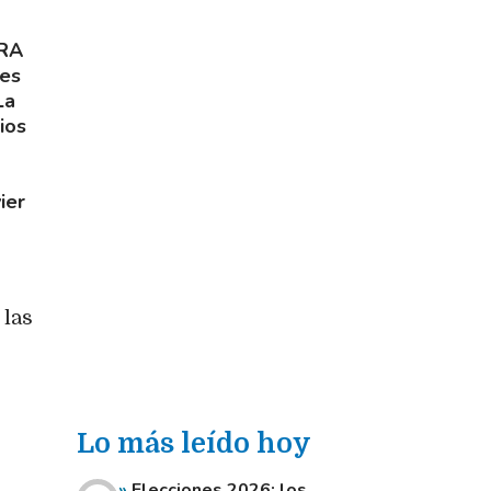
IRA
tes
La
ios
ier
 las
Lo más leído hoy
Elecciones 2026: los