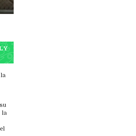
L Y
 la
 su
 la
el