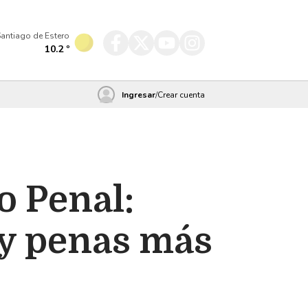
antiago de Estero
10.2
º
Ingresar
/
Crear cuenta
o Penal:
 y penas más