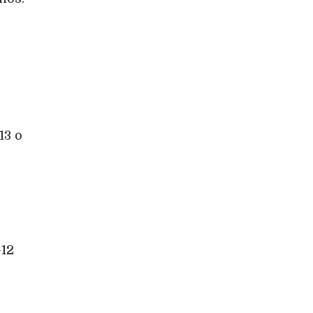
13 o
-12