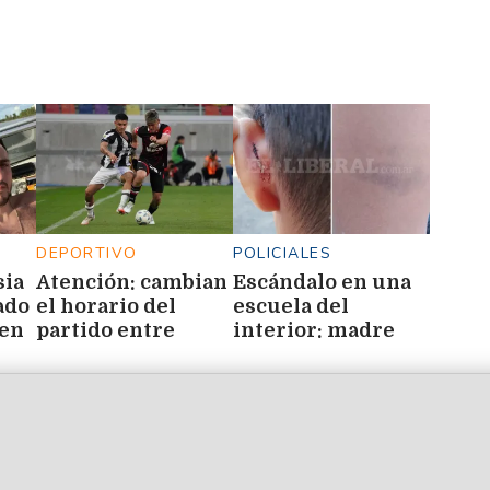
DEPORTIVO
POLICIALES
sia
Atención: cambian
Escándalo en una
ado
el horario del
escuela del
 en
partido entre
interior: madre
os
Central Córdoba e
denunció a un
Instituto
docente por
golpes y cortes
contra sus hijos de
7 y 11 años