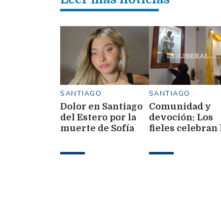
SANTIAGO
SANTIAGO
Dolor en Santiago
Comunidad y
del Estero por la
devoción: Los
muerte de Sofía
fieles celebran 
Cantizano, una
fiesta patronal 
querida referente
San Cayetano e
del maquillaje
barrio Tradició