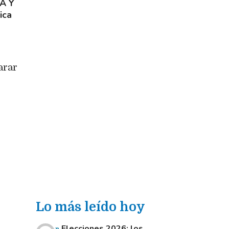
A Y
ica
arar
Lo más leído hoy
Elecciones 2026: los