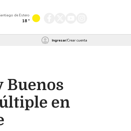
antiago de Estero
18
º
Ingresar
/
Crear cuenta
y Buenos
últiple en
e