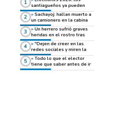
santiagueños ya pueden
consultar dónde votan este
Sachayoj: hallan muerto a
domingo
un camionero en la cabina
de su vehículo a la vera de
Un herrero sufrió graves
un camino rural
heridas en el rostro tras
reventar el disco de una
"Dejen de creer en las
amoladora
redes sociales y miren la
heladera de sus casas": el
Todo lo que el elector
fuerte mensaje de una joven
tiene que saber antes de ir
que votó por primera vez
a votar este domingo