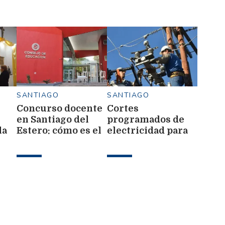
SANTIAGO
SANTIAGO
Concurso docente
Cortes
en Santiago del
programados de
la
Estero: cómo es el
electricidad para
de
proceso de
este 7 de agosto: a
n el
admisión y cuándo
qué hora y en qué
n
publican la
barrios
nómina definitiva