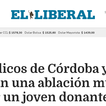
S
ar CCL:
$ 1578,30
Dolar Bolsa:
$ 1525,60
Dolar Mayorista:
$ 1439,00
icos de Córdoba 
an una ablación m
r un joven donant