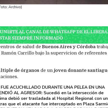
Foto: Archivo)
 UNIRTE AL CANAL DE WHATSAPP DE EL LIBERA
STAR SIEMPRE INFORMADO
centros de salud de
Buenos Aires y Córdoba
traba
 Ramón Carrillo bajo la supervicion de referentes
ltiple de órganos
de un
joven donante santiag
aciones.
 FUE ACUCHILLADO DURANTE UNA PELEA EN UNA
HENDIÓ AL AGRESOR
Sucedió en la intersección de
tima debió ser trasladada al Hospital Regional con u
tras que el atacante fue interceptado en Plaza Sarmi