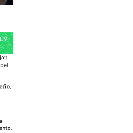
L Y
jan
 del
ueño
,
na
ento.