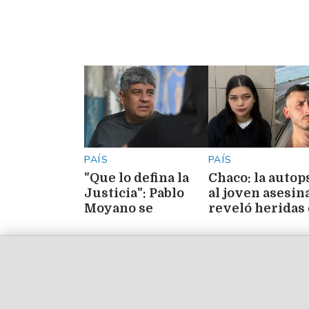
PAÍS
PAÍS
"Que lo defina la
Chaco: la autop
Justicia": Pablo
al joven asesin
Moyano se
reveló heridas
despegó de la
el cuello y sign
causa de su
de defensa
hermano Facundo