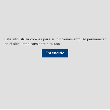
Este sitio utiliza cookies para su funcionamiento. Al permanecer
en el sitio usted consiente a su uso.
Entendido
© EL LIBERAL S.A.
Director Editorial: Lic. Gustavo Eduardo Ick
Santiago del Estero / República Argentina
SEGUI NUESTRAS REDES