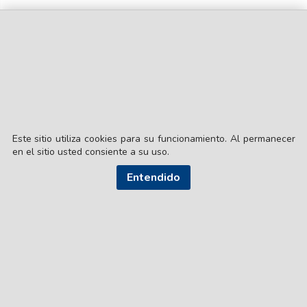
Este sitio utiliza cookies para su funcionamiento. Al permanecer
en el sitio usted consiente a su uso.
Entendido
© EL LIBERAL S.A.
Director Editorial: Lic. Gustavo Eduardo Ick
Santiago del Estero / República Argentina
SEGUI NUESTRAS REDES