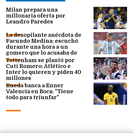
Milan prepara una
millonaria oferta por
Leandro Paredes
La desopilante anécdota de
Facundo Medina: escuchó
durante una hora a un
gomero que lo acusaba de
"vender" la final
Tottenham se plantó por
Cuti Romero: Atlético e
Inter lo quieren y piden 40
millones
Rueda banca a Enner
Valencia en Boca: "Tiene
todo para triunfar"