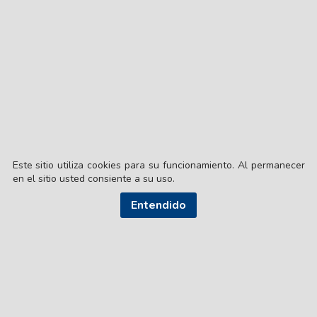
Este sitio utiliza cookies para su funcionamiento. Al permanecer
en el sitio usted consiente a su uso.
Entendido
© EL LIBERAL S.A.
Director Editorial: Lic. Gustavo Eduardo Ick
Santiago del Estero / República Argentina
SEGUI NUESTRAS REDES