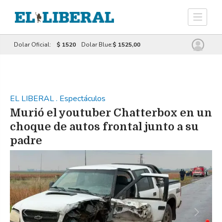
Dolar Oficial:
$ 1520
Dolar Blue:
$ 1525,00
EL LIBERAL
.
Espectáculos
Murió el youtuber Chatterbox en un
choque de autos frontal junto a su
padre
Previous
Next