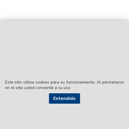
Este sitio utiliza cookies para su funcionamiento. Al permanecer
en el sitio usted consiente a su uso.
Entendido
© EL LIBERAL S.A.
Director Editorial: Lic. Gustavo Eduardo Ick
Santiago del Estero / República Argentina
SEGUI NUESTRAS REDES