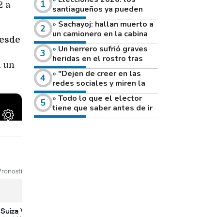
2 a
santiagueños ya pueden
consultar dónde votan este
Sachayoj: hallan muerto a
domingo
un camionero en la cabina
desde
de su vehículo a la vera de
Un herrero sufrió graves
un camino rural
heridas en el rostro tras
a un
reventar el disco de una
"Dejen de creer en las
amoladora
redes sociales y miren la
heladera de sus casas": el
Todo lo que el elector
fuerte mensaje de una joven
tiene que saber antes de ir
que votó por primera vez
a votar este domingo