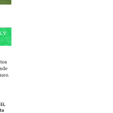
L Y
utos
esde
rneo.
 EL
ta