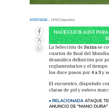
07/07/2026
19:50 Deportivo
HACÉ CLICK AQUÍ PARA
E
La Selección de
Suiza
se co
cuartos de final del Mundia
dramática definición por p
reglamentarios y el tiempo
los doce pasos por
4 a 3
y s
El encuentro, disputado co
claras de gol y estuvo marc
ATAQUE TE
ANUNCIO DE "MANO DURA" 