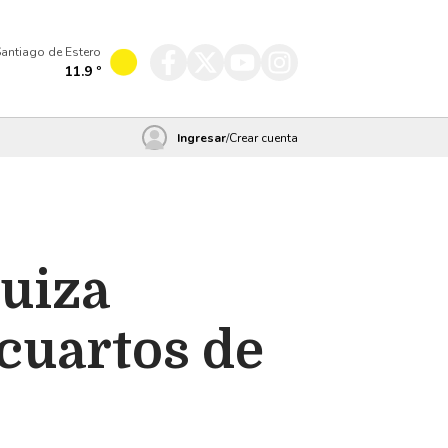
antiago de Estero
11.9
º
Ingresar
/
Crear cuenta
Suiza
 cuartos de