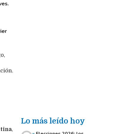
ves.
ier
o,
ción.
Lo más leído hoy
tina
,
Elecciones 2026: los