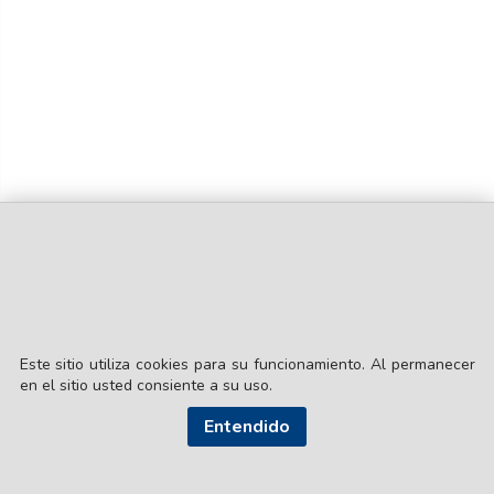
Este sitio utiliza cookies para su funcionamiento. Al permanecer
en el sitio usted consiente a su uso.
© EL LIBERAL S.A.
Director Editorial: Lic. Gustavo Eduardo Ick
Entendido
Santiago del Estero / República Argentina
SEGUI NUESTRAS REDES