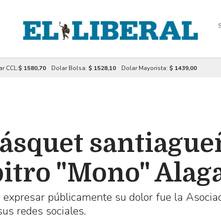
S
ar CCL:
$ 1580,70
Dolar Bolsa:
$ 1528,10
Dolar Mayorista:
$ 1439,00
ásquet santiagueñ
bitro "Mono" Alag
 expresar públicamente su dolor fue la Asocia
sus redes sociales.