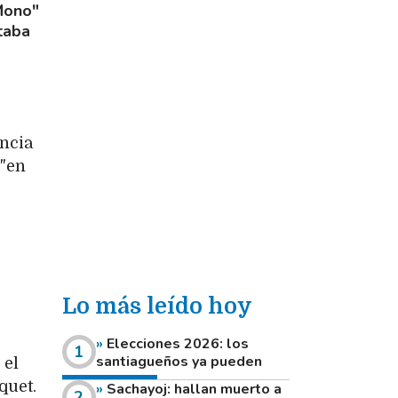
Mono"
taba
ncia
 "en
Lo más leído hoy
Elecciones 2026: los
santiagueños ya pueden
 el
consultar dónde votan este
quet.
Sachayoj: hallan muerto a
domingo