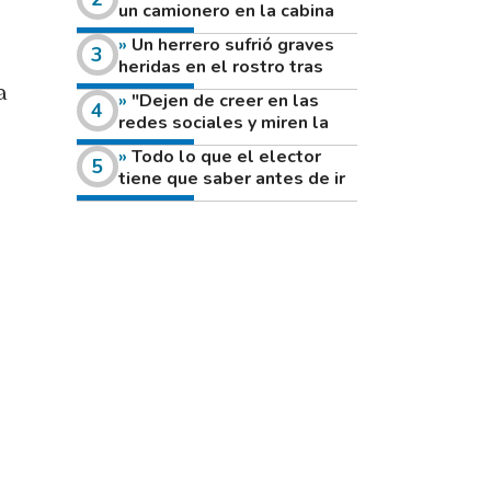
un camionero en la cabina
de su vehículo a la vera de
Un herrero sufrió graves
un camino rural
heridas en el rostro tras
reventar el disco de una
a
"Dejen de creer en las
amoladora
redes sociales y miren la
heladera de sus casas": el
Todo lo que el elector
fuerte mensaje de una joven
tiene que saber antes de ir
que votó por primera vez
a votar este domingo