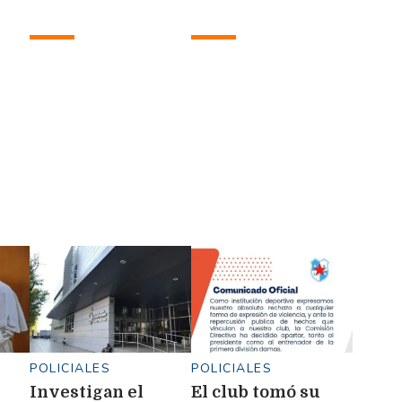
 de
futuro con la
afuera a varios
Selección
refuerzos
POLICIALES
POLICIALES
Investigan el
El club tomó su