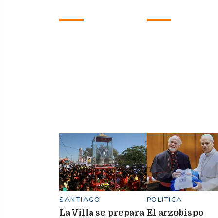
golf adaptado en
"Voy a dar todo
Termas
mí para ganar
campeonatos"
SANTIAGO
POLÍTICA
La Villa se prepara
El arzobispo