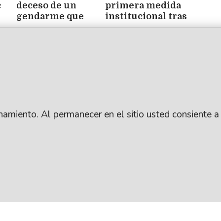
c
deceso de un
primera medida
gendarme que
institucional tras
ué
sufrió un paro
las denuncias:
ene
cardíaco en el CISB
apartó al
presidente y al
entrenador
ionamiento. Al permanecer en el sitio usted consiente a
.
SUSCRIBITE
ARCHIVO
: Lic. Gustavo Eduardo Ick
CONTACTANOS
PUBLICIDAD
ro / República Argentina
AYUDA
ANUNCIÁ CON NOSO