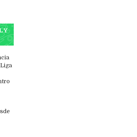
L Y
ncia
 Liga
ntro
esde