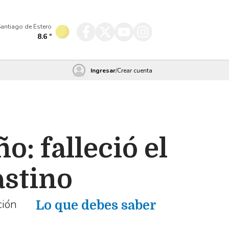
antiago de Estero
8.6
º
Ingresar
/
Crear cuenta
o: falleció el
astino
ción
Lo que debes saber