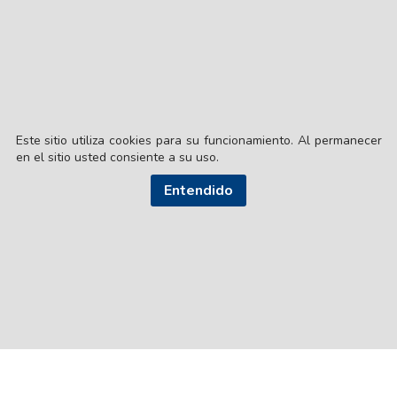
Este sitio utiliza cookies para su funcionamiento. Al permanecer
en el sitio usted consiente a su uso.
© EL LIBERAL S.A.
Entendido
Director Editorial: Lic. Gustavo Eduardo Ick
Santiago del Estero / República Argentina
SEGUI NUESTRAS REDES