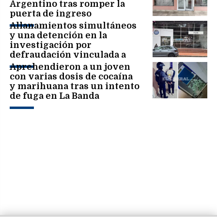
Argentino tras romper la
puerta de ingreso
Allanamientos simultáneos
y una detención en la
investigación por
defraudación vinculada a
Fürth Automotores
Aprehendieron a un joven
con varias dosis de cocaína
y marihuana tras un intento
de fuga en La Banda