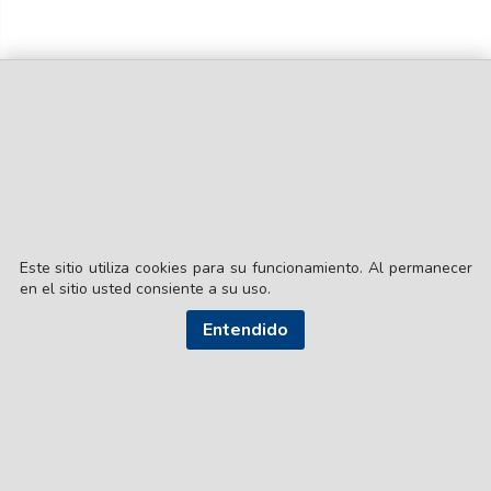
Este sitio utiliza cookies para su funcionamiento. Al permanecer
en el sitio usted consiente a su uso.
Entendido
© EL LIBERAL S.A.
Director Editorial: Lic. Gustavo Eduardo Ick
Santiago del Estero / República Argentina
SEGUI NUESTRAS REDES