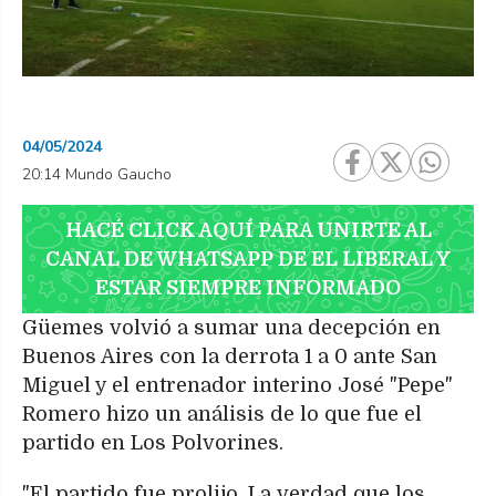
04/05/2024
20:14 Mundo Gaucho
HACÉ CLICK AQUÍ PARA UNIRTE AL
CANAL DE WHATSAPP DE EL LIBERAL Y
ESTAR SIEMPRE INFORMADO
Güemes volvió a sumar una decepción en
Buenos Aires con la derrota 1 a 0 ante San
Miguel y el entrenador interino José "Pepe"
Romero hizo un análisis de lo que fue el
partido en Los Polvorines.
"El partido fue prolijo. La verdad que los