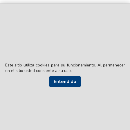
Este sitio utiliza cookies para su funcionamiento. Al permanecer
en el sitio usted consiente a su uso.
Entendido
© EL LIBERAL S.A.
Director Editorial: Lic. Gustavo Eduardo Ick
Santiago del Estero / República Argentina
SEGUI NUESTRAS REDES