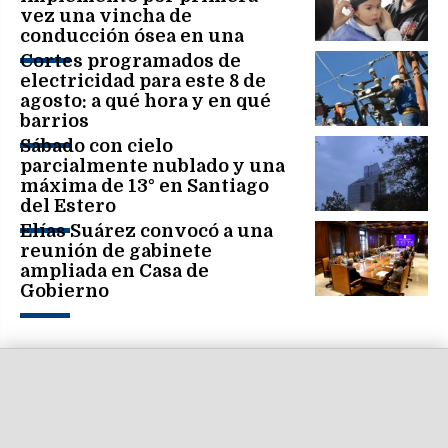
vez una vincha de
conducción ósea en una
niña
Cortes programados de
electricidad para este 8 de
agosto: a qué hora y en qué
barrios
Sábado con cielo
parcialmente nublado y una
máxima de 13° en Santiago
del Estero
Elías Suárez convocó a una
reunión de gabinete
ampliada en Casa de
Gobierno