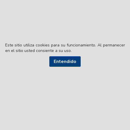
Este sitio utiliza cookies para su funcionamiento. Al permanecer
en el sitio usted consiente a su uso.
Entendido
© EL LIBERAL S.A.
Director Editorial: Lic. Gustavo Eduardo Ick
Santiago del Estero / República Argentina
SEGUI NUESTRAS REDES