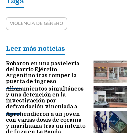
VIOLENCIA DE GÉNERO
Leer más noticias
Robaron en una pastelería
del barrio Ejército
Argentino tras romper la
puerta de ingreso
Allanamientos simultáneos
y una detención en la
investigación por
defraudación vinculada a
Fürth Automotores
Aprehendieron a un joven
con varias dosis de cocaína
y marihuana tras un intento
de fuga en La Banda