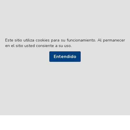
Este sitio utiliza cookies para su funcionamiento. Al permanecer
en el sitio usted consiente a su uso.
Entendido
© EL LIBERAL S.A.
Director Editorial: Lic. Gustavo Eduardo Ick
Santiago del Estero / República Argentina
SEGUI NUESTRAS REDES