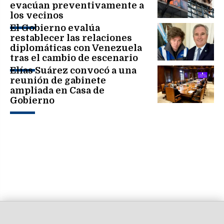
evacúan preventivamente a
los vecinos
El Gobierno evalúa
restablecer las relaciones
diplomáticas con Venezuela
tras el cambio de escenario
político
Elías Suárez convocó a una
reunión de gabinete
ampliada en Casa de
Gobierno