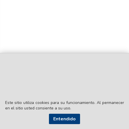
Este sitio utiliza cookies para su funcionamiento. Al permanecer
en el sitio usted consiente a su uso.
Entendido
© EL LIBERAL S.A.
Director Editorial: Lic. Gustavo Eduardo Ick