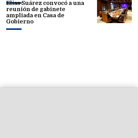
político
Elías Suárez convocó a una
reunión de gabinete
ampliada en Casa de
Gobierno