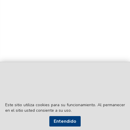
Este sitio utiliza cookies para su funcionamiento. Al permanecer
en el sitio usted consiente a su uso.
© EL LIBERAL S.A.
Director Editorial: Lic. Gustavo Eduardo Ick
Entendido
Santiago del Estero / República Argentina