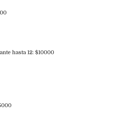
000
:
ante hasta 12: $10000
25000