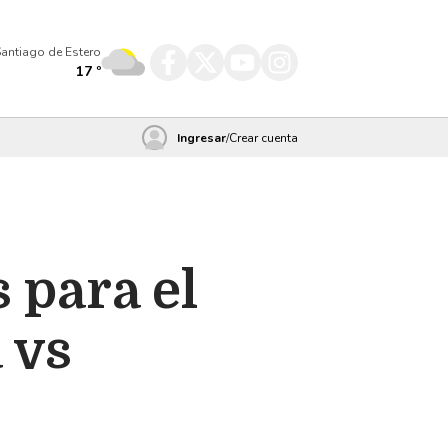
antiago de Estero
17
º
Ingresar
/
Crear cuenta
 para el
 vs