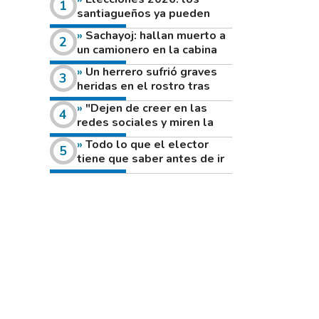
santiagueños ya pueden
consultar dónde votan este
Sachayoj: hallan muerto a
domingo
un camionero en la cabina
de su vehículo a la vera de
Un herrero sufrió graves
un camino rural
heridas en el rostro tras
reventar el disco de una
"Dejen de creer en las
amoladora
redes sociales y miren la
heladera de sus casas": el
Todo lo que el elector
fuerte mensaje de una joven
tiene que saber antes de ir
que votó por primera vez
a votar este domingo