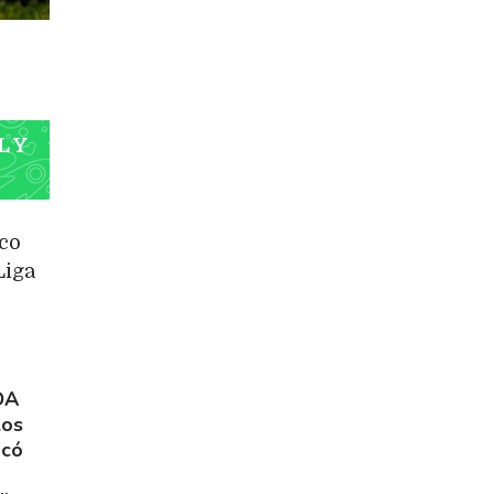
L Y
ico
Liga
DA
los
acó