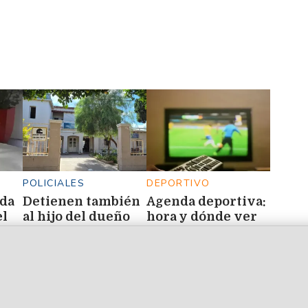
POLICIALES
DEPORTIVO
da
Detienen también
Agenda deportiva:
el
al hijo del dueño
hora y dónde ver
del gimnasio de
los partidos de
Frías, donde
este 8 de agosto
hallaron
marihuana y
balanzas