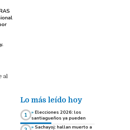
TRAS
sional
por
y.
e
 al
Lo más leído hoy
Elecciones 2026: los
santiagueños ya pueden
consultar dónde votan este
Sachayoj: hallan muerto a
domingo