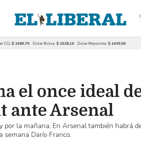
S
ar CCL:
$ 1580,70
Dolar Bolsa:
$ 1528,10
Dolar Mayorista:
$ 1439,00
a el once ideal 
t ante Arsenal
oy por la mañana. En Arsenal también habrá d
la semana Darío Franco.