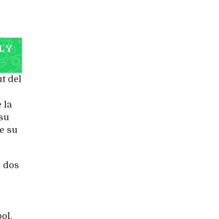
L Y
t del
 la
 su
e su
 dos
ol.