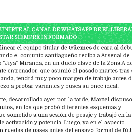
 UNIRTE AL CANAL DE WHATSAPP DE EL LIBERA
STAR SIEMPRE INFORMADO
inear el equipo titular de
Güemes
de cara al debu
uando el conjunto santiagueño reciba a Arsenal de
o "Jiya" Miranda, en un duelo clave de la Zona A de
nte entrenador, que asumió el pasado martes tras
Banda, tendrá muy poco margen de trabajo antes d
pezó a probar variantes y busca su once ideal.
te, desarrollada ayer por la tarde,
Martel
dispuso
nutos, en los que probó diferentes esquemas y
fue sometido a una sesión de pesaje y trabajó en la
 de activación y potencia. Luego, ya en el aspecto
ron ruedas de pases antes del ensayo formal de fútb