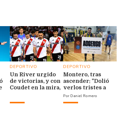
DEPORTIVO
DEPORTIVO
Un River urgido
Montero, tras
ó
de victorias, y con
ascender: "Dolió
e
Coudet en la mira,
verlos tristes a
visita hoy a Tigre
ellos"
Daniel Romero