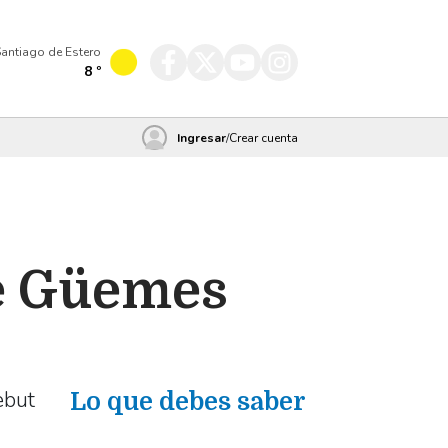
antiago de Estero
8
º
Ingresar
/
Crear cuenta
de Güemes
ebut
Lo que debes saber