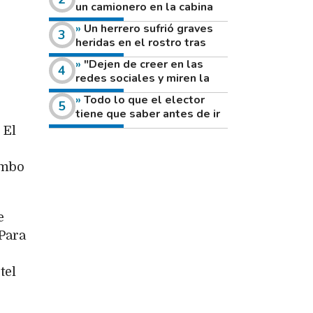
un camionero en la cabina
de su vehículo a la vera de
Un herrero sufrió graves
un camino rural
heridas en el rostro tras
reventar el disco de una
"Dejen de creer en las
amoladora
redes sociales y miren la
heladera de sus casas": el
Todo lo que el elector
fuerte mensaje de una joven
tiene que saber antes de ir
que votó por primera vez
a votar este domingo
 El
umbo
e
Para
tel