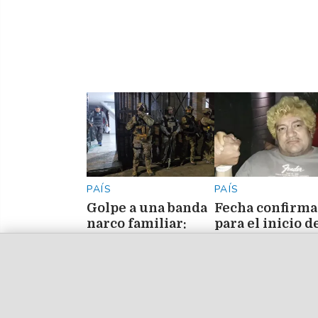
PAÍS
PAÍS
Golpe a una banda
Fecha confirma
narco familiar:
para el inicio d
ocho detenidos y
juicio contra el
más de 8 kilos de
Pity Álvarez,
droga
imputado por
secuestrados
homicidio