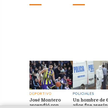
para el Mundial
Nacional de
Clubes de
Gimnasia Rítm
DEPORTIVO
POLICIALES
José Montero
Un hombre de 
ascendió con
años fue asesi