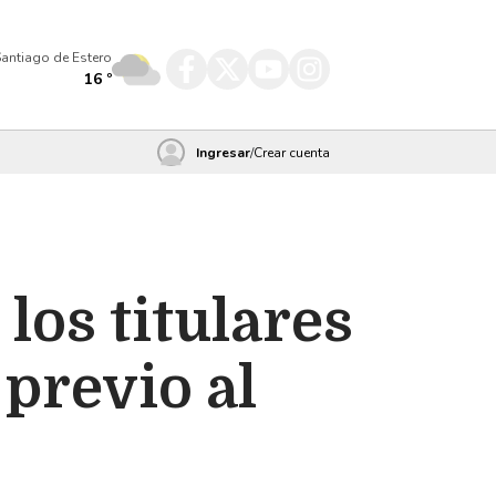
antiago de Estero
16
º
Ingresar
/
Crear cuenta
los titulares
previo al