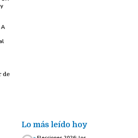
uy
 A
al
r de
Lo más leído hoy
Elecciones 2026: los