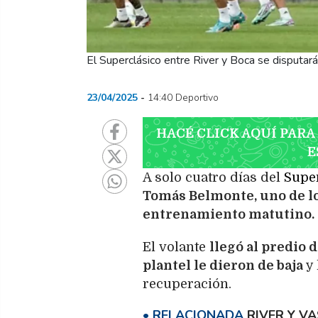
El Superclásico entre River y Boca se disputar
23/04/2025
14:40 Deportivo
HACÉ CLICK AQUÍ PARA
E
A solo cuatro días del
Supe
Tomás Belmonte, uno de los
entrenamiento matutino.
El volante
llegó al predio 
plantel le dieron de baja
y
recuperación.
RIVER Y V