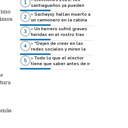
santiagueños ya pueden
consultar dónde votan este
ltimo
Sachayoj: hallan muerto a
domingo
timos
un camionero en la cabina
de su vehículo a la vera de
Un herrero sufrió graves
un camino rural
heridas en el rostro tras
reventar el disco de una
"Dejen de creer en las
amoladora
redes sociales y miren la
heladera de sus casas": el
Todo lo que el elector
fuerte mensaje de una joven
tiene que saber antes de ir
que votó por primera vez
a votar este domingo
ue
rtura
Tomás