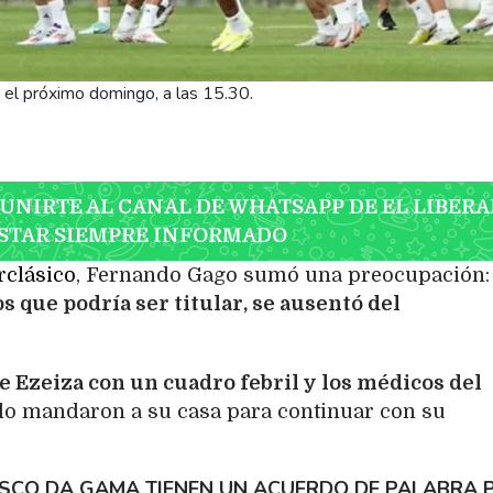
á el próximo domingo, a las 15.30.
 UNIRTE AL CANAL DE WHATSAPP DE EL LIBERA
STAR SIEMPRE INFORMADO
rclásico
, Fernando Gago sumó una preocupación:
 que podría ser titular, se ausentó del
de Ezeiza con un cuadro febril y los médicos del
 lo mandaron a su casa para continuar con su
ASCO DA GAMA TIENEN UN ACUERDO DE PALABRA 