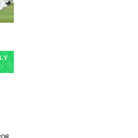
L Y
POR