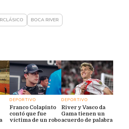
RCLÁSICO
BOCA RIVER
DEPORTIVO
DEPORTIVO
Franco Colapinto
River y Vasco da
contó que fue
Gama tienen un
a
víctima de un robo
acuerdo de palabra
durante sus
por Facundo