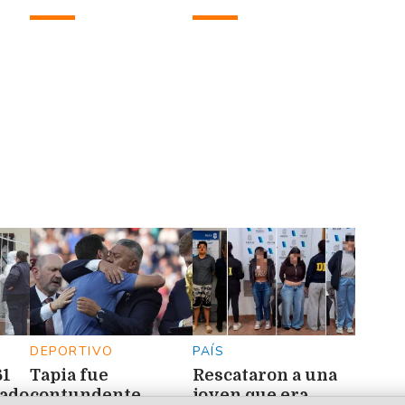
vacaciones en
Colidio
Italia
ica
DEPORTIVO
PAÍS
61
Tapia fue
Rescataron a una
nado
contundente
joven que era