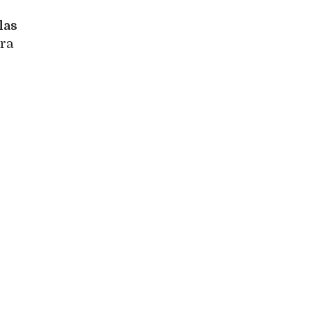
las
ura