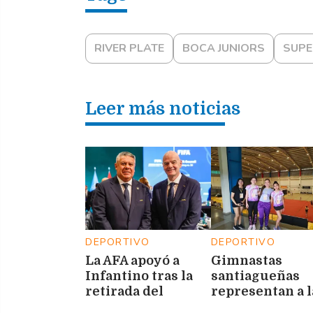
RIVER PLATE
BOCA JUNIORS
SUPE
Leer más noticias
DEPORTIVO
DEPORTIVO
La AFA apoyó a
Gimnastas
Infantino tras la
santiagueñas
retirada del
representan a l
polémico proyecto
provincia en el