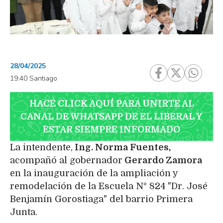
28/04/2025
19:40 Santiago
HACÉ CLICK AQUÍ PARA UNIRTE AL
CANAL DE WHATSAPP DE EL LIBERAL Y
ESTAR SIEMPRE INFORMADO
La intendente,
Ing. Norma Fuentes,
acompañó al gobernador
Gerardo Zamora
en la inauguración de la ampliación y
remodelación de la Escuela N° 824 "Dr. José
Benjamín Gorostiaga" del barrio Primera
Junta.