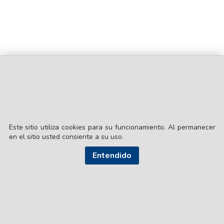
Este sitio utiliza cookies para su funcionamiento. Al permanecer
en el sitio usted consiente a su uso.
© EL LIBERAL S.A.
Director Editorial: Lic. Gustavo Eduardo Ick
Entendido
Santiago del Estero / República Argentina
SEGUI NUESTRAS REDES