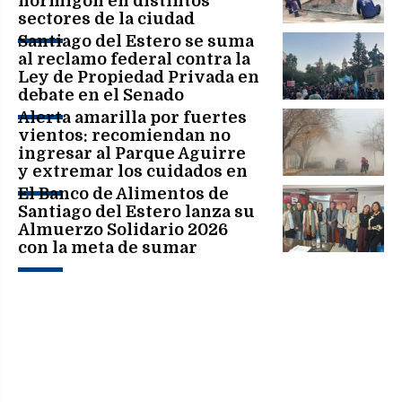
hormigón en distintos
sectores de la ciudad
Santiago del Estero se suma
al reclamo federal contra la
Ley de Propiedad Privada en
debate en el Senado
Alerta amarilla por fuertes
vientos: recomiendan no
ingresar al Parque Aguirre
y extremar los cuidados en
toda la ciudad
El Banco de Alimentos de
Santiago del Estero lanza su
Almuerzo Solidario 2026
con la meta de sumar
200.000 platos de comida