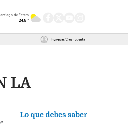
antiago de Estero
24.5
º
Ingresar
/
Crear cuenta
N LA
Lo que debes saber
de