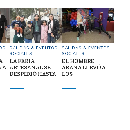
OS
SALIDAS & EVENTOS
SALIDAS & EVENTOS
SOCIALES
SOCIALES
A
LA FERIA
EL HOMBRE
NA
ARTESANAL SE
ARAÑA LLEVÓ A
DESPIDIÓ HASTA
LOS
EL 2027
SANTIAGUEÑOS
AL CINE