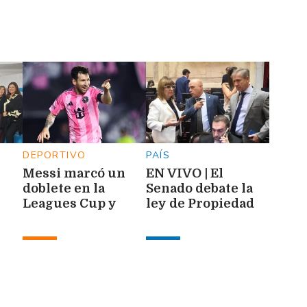
DEPORTIVO
PAÍS
Messi marcó un
EN VIVO | El
doblete en la
Senado debate la
Leagues Cup y
ley de Propiedad
quedó a 79 goles
Privada tras quitar
de alcanzar los
la reforma de la
con
1.000
Ley de Tierras
ar
de