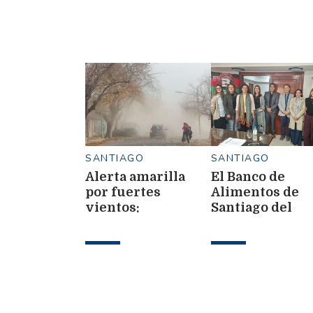
SANTIAGO
SANTIAGO
Alerta amarilla
El Banco de
por fuertes
Alimentos de
vientos:
Santiago del
recomiendan no
Estero lanza su
ingresar al Parque
Almuerzo
Aguirre y
Solidario 2026 
extremar los
la meta de sum
cuidados en toda la
200.000 platos 
ciudad
comida