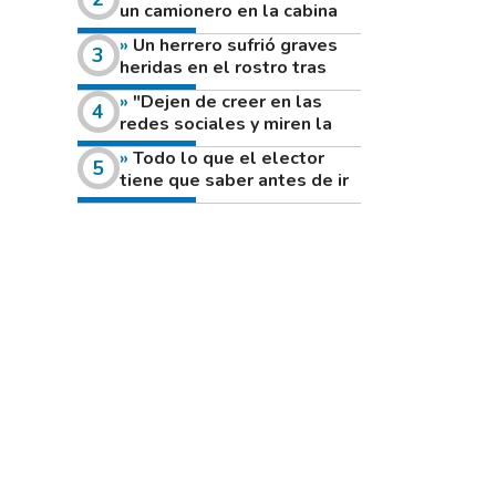
un camionero en la cabina
de su vehículo a la vera de
Un herrero sufrió graves
un camino rural
heridas en el rostro tras
reventar el disco de una
"Dejen de creer en las
amoladora
redes sociales y miren la
heladera de sus casas": el
Todo lo que el elector
fuerte mensaje de una joven
tiene que saber antes de ir
que votó por primera vez
a votar este domingo