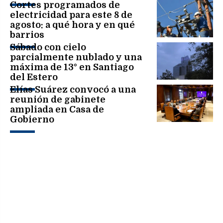
niña
Cortes programados de
electricidad para este 8 de
agosto: a qué hora y en qué
barrios
Sábado con cielo
parcialmente nublado y una
máxima de 13° en Santiago
del Estero
Elías Suárez convocó a una
reunión de gabinete
ampliada en Casa de
Gobierno