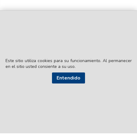
Este sitio utiliza cookies para su funcionamiento. Al permanecer
en el sitio usted consiente a su uso.
© EL LIBERAL S.A.
Entendido
Director Editorial: Lic. Gustavo Eduardo Ick
Santiago del Estero / República Argentina
SEGUI NUESTRAS REDES