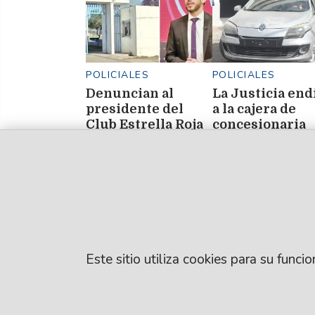
POLICIALES
POLICIALES
Denuncian al
La Justicia end
presidente del
a la cajera de
Club Estrella Roja
concesionaria
por abuso sexual
maniobras que
datarían del añ
2024
Este sitio utiliza cookies para su func
© EL LIBERAL S.A
Director Editorial