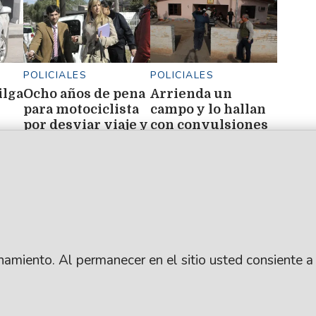
POLICIALES
POLICIALES
ilga
Ocho años de pena
Arrienda un
para motociclista
campo y lo hallan
por desviar viaje y
con convulsiones
abusar de menor
y traumatismo de
o
cráneo
ionamiento. Al permanecer en el sitio usted consiente a
.
SUSCRIBITE
ARCHIVO
: Lic. Gustavo Eduardo Ick
CONTACTANOS
PUBLICIDAD