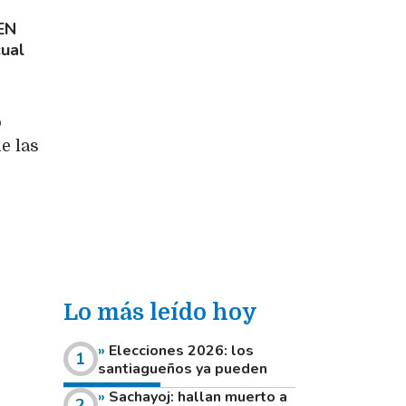
EN
cual
o
e las
Lo más leído hoy
Elecciones 2026: los
santiagueños ya pueden
consultar dónde votan este
Sachayoj: hallan muerto a
domingo