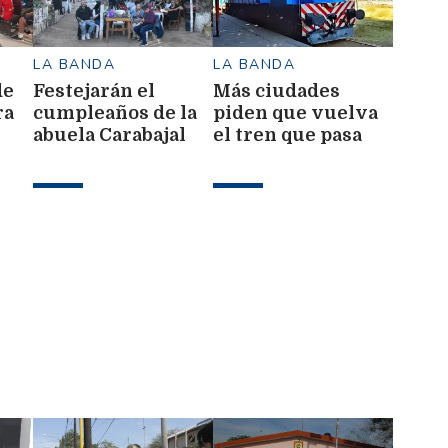
LA BANDA
LA BANDA
de
Festejarán el
Más ciudades
ra
cumpleaños de la
piden que vuelva
abuela Carabajal
el tren que pasa
 y
con cinco jornadas
por La Banda
sus
de música y
comida