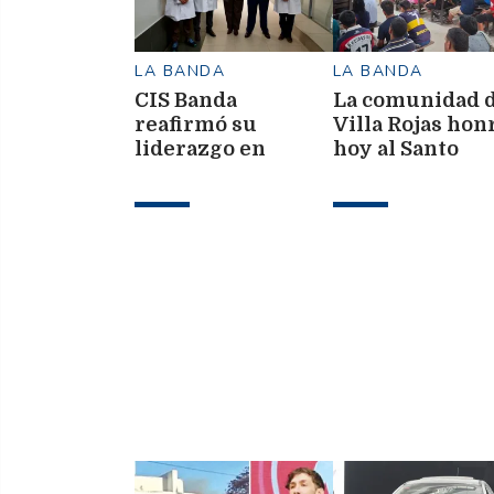
LA BANDA
LA BANDA
CIS Banda
La comunidad 
reafirmó su
Villa Rojas hon
liderazgo en
hoy al Santo
atención materno-
Patrono del Pan
infantil
el Trabajo con 
festividades