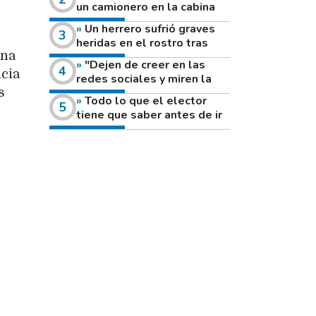
un camionero en la cabina
de su vehículo a la vera de
Un herrero sufrió graves
un camino rural
heridas en el rostro tras
ina
reventar el disco de una
"Dejen de creer en las
amoladora
ncia
redes sociales y miren la
heladera de sus casas": el
s
Todo lo que el elector
fuerte mensaje de una joven
tiene que saber antes de ir
que votó por primera vez
a votar este domingo