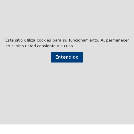
Este sitio utiliza cookies para su funcionamiento. Al permanecer
en el sitio usted consiente a su uso.
Entendido
© EL LIBERAL S.A.
Director Editorial: Lic. Gustavo Eduardo Ick
Santiago del Estero / República Argentina
SEGUI NUESTRAS REDES