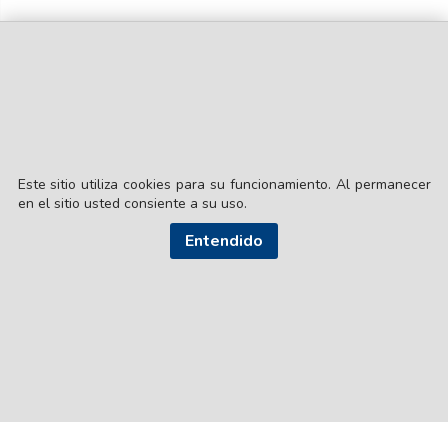
Este sitio utiliza cookies para su funcionamiento. Al permanecer
en el sitio usted consiente a su uso.
© EL LIBERAL S.A.
Entendido
Director Editorial: Lic. Gustavo Eduardo Ick
Santiago del Estero / República Argentina
SEGUI NUESTRAS REDES