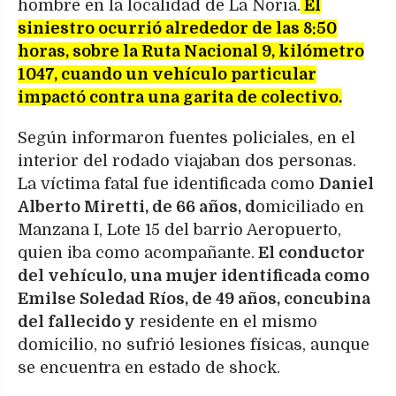
hombre en la localidad de La Noria.
El
siniestro ocurrió alrededor de las 8:50
horas, sobre la Ruta Nacional 9, kilómetro
1047, cuando un vehículo particular
impactó contra una garita de colectivo.
Según informaron fuentes policiales, en el
interior del rodado viajaban dos personas.
La víctima fatal fue identificada como
Daniel
Alberto Miretti, de 66 años, d
omiciliado en
Manzana I, Lote 15 del barrio Aeropuerto,
quien iba como acompañante.
El conductor
del vehículo, una mujer identificada como
Emilse Soledad Ríos, de 49 años, concubina
del fallecido y
residente en el mismo
domicilio, no sufrió lesiones físicas, aunque
se encuentra en estado de shock.