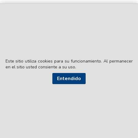
Este sitio utiliza cookies para su funcionamiento. Al permanecer
en el sitio usted consiente a su uso.
Entendido
© EL LIBERAL S.A.
Director Editorial: Lic. Gustavo Eduardo Ick
Santiago del Estero / República Argentina
SEGUI NUESTRAS REDES