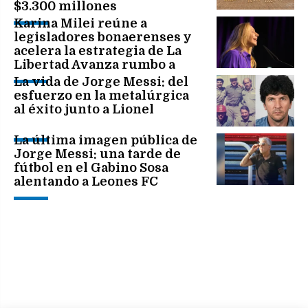
$3.300 millones
Karina Milei reúne a
legisladores bonaerenses y
acelera la estrategia de La
Libertad Avanza rumbo a
2027
La vida de Jorge Messi: del
esfuerzo en la metalúrgica
al éxito junto a Lionel
La última imagen pública de
Jorge Messi: una tarde de
fútbol en el Gabino Sosa
alentando a Leones FC