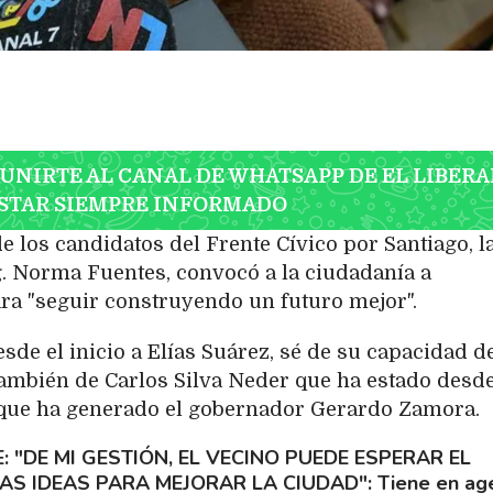
 UNIRTE AL CANAL DE WHATSAPP DE EL LIBERA
STAR SIEMPRE INFORMADO
 los candidatos del Frente Cívico por Santiago, l
ng. Norma Fuentes, convocó a la ciudadanía a
ra "seguir construyendo un futuro mejor".
de el inicio a Elías Suárez, sé de su capacidad d
 también de Carlos Silva Neder que ha estado desde
 que ha generado el gobernador Gerardo Zamora.
 "DE MI GESTIÓN, EL VECINO PUEDE ESPERAR EL
AS IDEAS PARA MEJORAR LA CIUDAD"
Tiene en ag