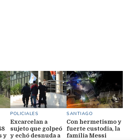
POLICIALES
SANTIAGO
Excarcelan a
Con hermetismo y
$8
sujeto que golpeó
fuerte custodia, la
s y
y echó desnuda a
familia Messi