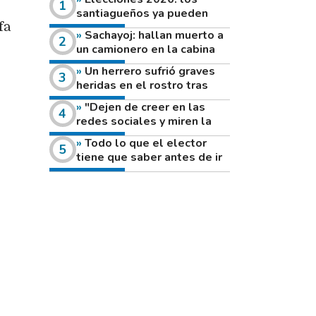
santiagueños ya pueden
consultar dónde votan este
fa
Sachayoj: hallan muerto a
domingo
un camionero en la cabina
de su vehículo a la vera de
Un herrero sufrió graves
un camino rural
heridas en el rostro tras
reventar el disco de una
"Dejen de creer en las
amoladora
redes sociales y miren la
heladera de sus casas": el
Todo lo que el elector
fuerte mensaje de una joven
tiene que saber antes de ir
que votó por primera vez
a votar este domingo