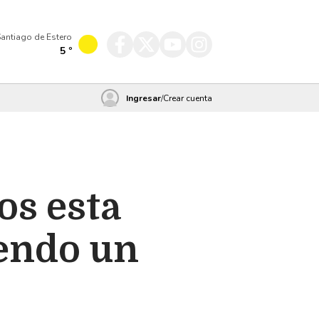
antiago de Estero
5
º
Ingresar
/
Crear cuenta
s esta
yendo un