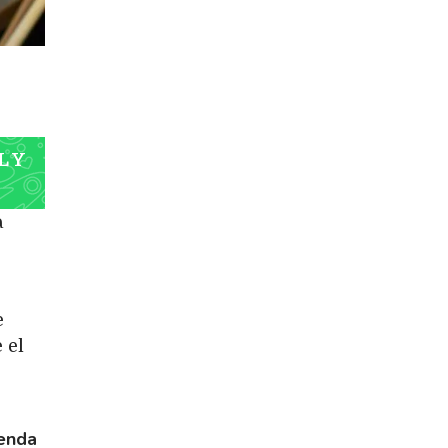
L Y
a
e
 el
enda