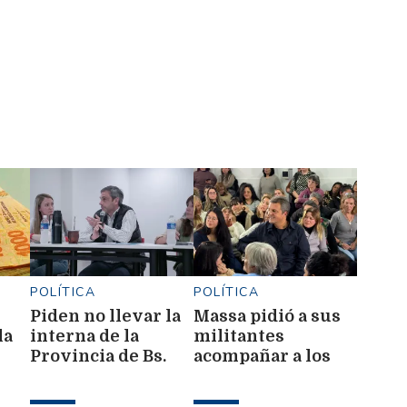
POLÍTICA
POLÍTICA
Piden no llevar la
Massa pidió a sus
la
interna de la
militantes
Provincia de Bs.
acompañar a los
ca
As. al resto de la
que "sufren"
nación