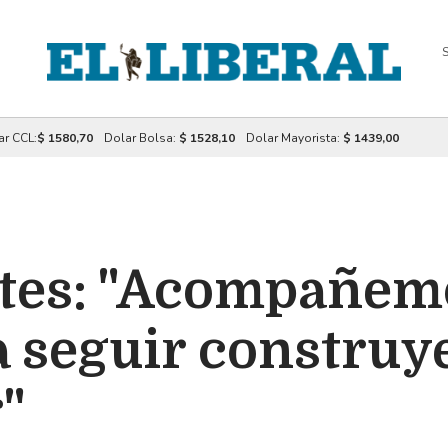
S
ar CCL:
$ 1580,70
Dolar Bolsa:
$ 1528,10
Dolar Mayorista:
$ 1439,00
es: "Acompañemo
a seguir constru
"