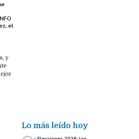
ue
UNFO
z, el
s, y
nte
ejor
Lo más leído hoy
Elecciones 2026: los