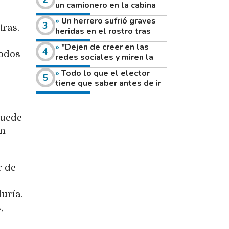
un camionero en la cabina
de su vehículo a la vera de
Un herrero sufrió graves
un camino rural
tras.
heridas en el rostro tras
reventar el disco de una
"Dejen de creer en las
amoladora
todos
redes sociales y miren la
heladera de sus casas": el
Todo lo que el elector
fuerte mensaje de una joven
tiene que saber antes de ir
que votó por primera vez
a votar este domingo
puede
on
r de
duría.
,