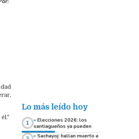
Por:
lidad
erar,
Lo más leído hoy
él."
Elecciones 2026: los
santiagueños ya pueden
consultar dónde votan este
Sachayoj: hallan muerto a
domingo