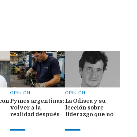
OPINIÓN
OPINIÓN
 con
Pymes argentinas:
La Odisea y su
volver a la
lección sobre
realidad después
liderazgo que no
de la euforia
comprenden
mundialista
trumpistas ni
wokes