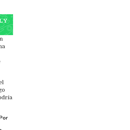
L Y
un
na
e
el
go
odría
Por