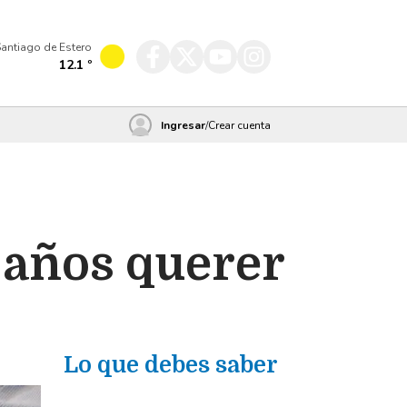
antiago de Estero
12.1
º
Ingresar
/
Crear cuenta
5 años querer
Lo que debes saber