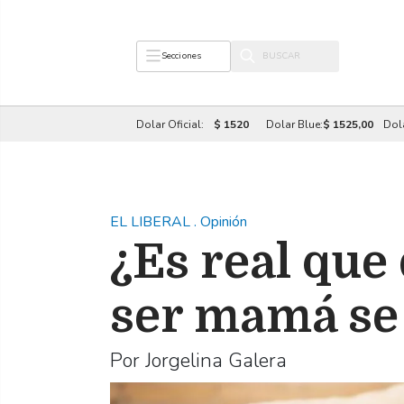
Secciones
Dolar Oficial:
$ 1520
Dolar Blue:
$ 1525,00
Dol
EL LIBERAL
.
Opinión
¿Es real que
ser mamá se
Por Jorgelina Galera