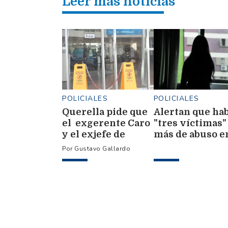
Leer más noticias
POLICIALES
POLICIALES
Querella pide que
Alertan que ha
el exgerente Caro
"tres víctimas"
y el exjefe de
más de abuso e
Ventas Llado sean
otros clubes
Gustavo Gallardo
inhibidos de
disponer de
bienes