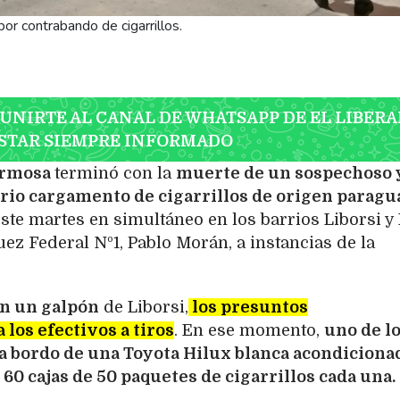
r contrabando de cigarrillos.
 UNIRTE AL CANAL DE WHATSAPP DE EL LIBERA
STAR SIEMPRE INFORMADO
rmosa
terminó con la
muerte de un sospechoso y
rio cargamento de cigarrillos de origen paragu
este martes en simultáneo en los barrios Liborsi y
uez Federal Nº1, Pablo Morán, a instancias de la
en un galpón
de Liborsi,
los presuntos
 los efectivos a tiros
. En ese momento,
uno de l
a bordo de una Toyota Hilux blanca acondiciona
60 cajas de 50 paquetes de cigarrillos cada una.