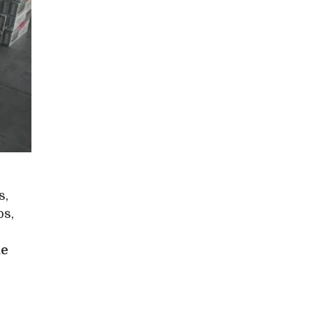
s,
os,
de