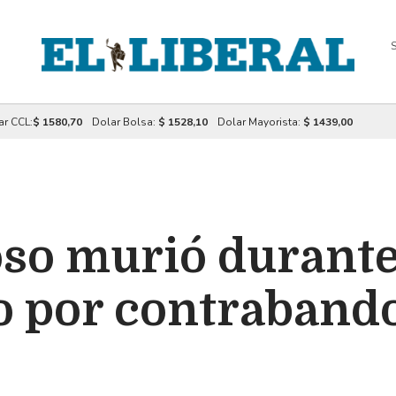
S
ar CCL:
$ 1580,70
Dolar Bolsa:
$ 1528,10
Dolar Mayorista:
$ 1439,00
so murió durant
o por contraband