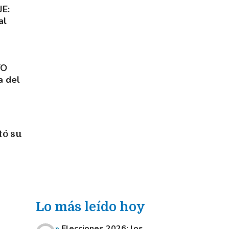
E:
al
TO
a del
tó su
Lo más leído hoy
Elecciones 2026: los