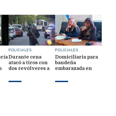
POLICIALES
POLICIALES
bría
Durante cena
Domiciliaria para
atacó a tiros con
bandeña
n
dos revólveres a
embarazada en
familiares en una
una causa por
finca
drogas extensiva a
su madre