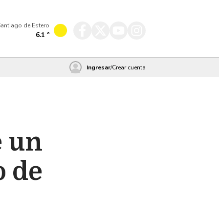
antiago de Estero
6.1
º
Ingresar
/
Crear cuenta
e un
o de