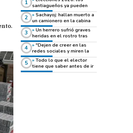
santiagueños ya pueden
consultar dónde votan este
Sachayoj: hallan muerto a
domingo
un camionero en la cabina
ento.
de su vehículo a la vera de
Un herrero sufrió graves
un camino rural
heridas en el rostro tras
reventar el disco de una
"Dejen de creer en las
amoladora
redes sociales y miren la
heladera de sus casas": el
Todo lo que el elector
fuerte mensaje de una joven
tiene que saber antes de ir
que votó por primera vez
a votar este domingo