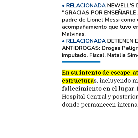
NEWELL'S 
"GRACIAS POR ENSEÑARLE
padre de Lionel Messi como 
acompañamiento que tuvo en 
Malvinas.
DETIENEN 
ANTIDROGAS
Drogas Peligro
imputado. Fiscal, Natalia Si
En su intento de escape, at
estructura
s, incluyendo m
fallecimiento en el lugar.
Hospital Central y posterio
donde permanecen interna