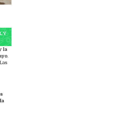
L Y
 la
ayo
.
 Las
os
da