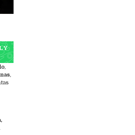
L Y
do
,
inas
,
ntas
,
a