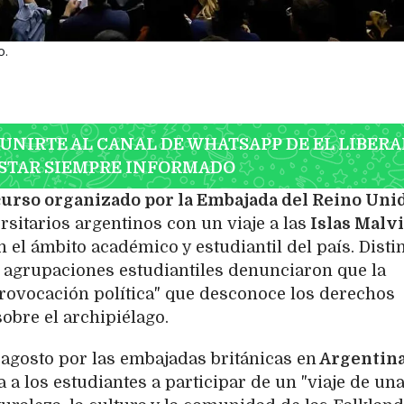
o.
 UNIRTE AL CANAL DE WHATSAPP DE EL LIBERA
STAR SIEMPRE INFORMADO
urso organizado por la Embajada del Reino Uni
sitarios argentinos con un viaje a las
Islas Malv
 el ámbito académico y estudiantil del país. Disti
 agrupaciones estudiantiles denunciaron que la
provocación política" que desconoce los derechos
obre el archipiélago.
 agosto por las embajadas británicas en
Argentina
ta a los estudiantes a participar de un "viaje de un