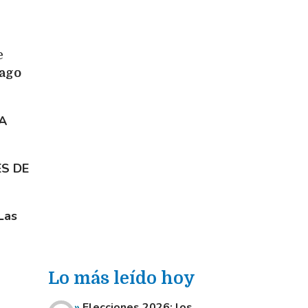
e
iago
A
S DE
Las
Lo más leído hoy
Elecciones 2026: los