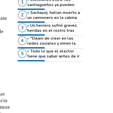
santiagueños ya pueden
consultar dónde votan este
Sachayoj: hallan muerto a
domingo
un camionero en la cabina
Este
de su vehículo a la vera de
Un herrero sufrió graves
un camino rural
heridas en el rostro tras
de
reventar el disco de una
"Dejen de creer en las
amoladora
redes sociales y miren la
heladera de sus casas": el
Todo lo que el elector
fuerte mensaje de una joven
tiene que saber antes de ir
que votó por primera vez
a votar este domingo
que
ncia
lamos