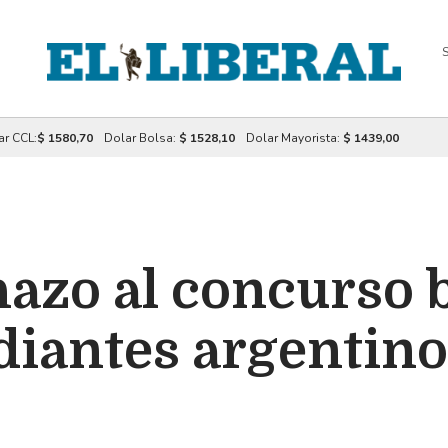
S
ar CCL:
$ 1580,70
Dolar Bolsa:
$ 1528,10
Dolar Mayorista:
$ 1439,00
hazo al concurso 
diantes argentinos