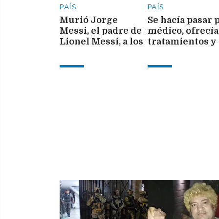
PAÍS
PAÍS
Murió Jorge
Se hacía pasar 
Messi, el padre de
médico, ofrecía
Lionel Messi, a los
tratamientos y
68 años
terminó con
pedido de capt