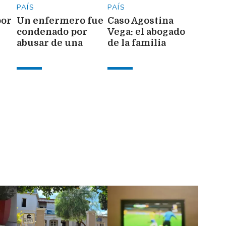
PAÍS
PAÍS
por
Un enfermero fue
Caso Agostina
condenado por
Vega: el abogado
abusar de una
de la familia
paciente y pedirle
afirmó que los
ura
su teléfono
inquilinos estaban
mientras estaba
en la casa durante
internada
el crimen