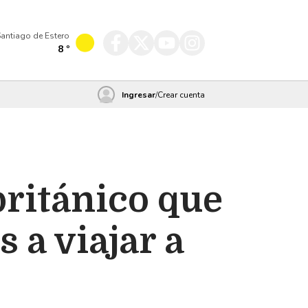
antiago de Estero
8
º
Ingresar
/
Crear cuenta
británico que
 a viajar a