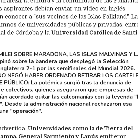
raleza, la cultura y la comunidad de las Falkland
os aspirantes debían enviar un video en inglés
 conocer a "sus vecinos de las Islas Falkland". La
lumnos de universidades públicas y privadas, entr
nal de Córdoba y la
Universidad Católica de Sant
 MILEI SOBRE MARADONA, LAS ISLAS MALVINAS Y L
pinó sobre la bandera que desplegó la Selección
Inglaterra 2-1 por las semifinales del Mundial 2026.
NO NEGÓ HABER ORDENADO RETIRAR LOS CARTELE
E PÚBLICO
La polémica surgió tras la denuncia de
 de colectivos, quienes aseguraron que empresas de
ían acordado quitar las calcomanías con la leyenda "
s". Desde la administración nacional rechazaron esa
 una "operación".
advertida.
Universidades como la de Tierra del
 Pampa, General Sarmiento y Lanús
emitieron