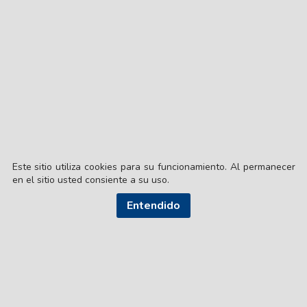
Este sitio utiliza cookies para su funcionamiento. Al permanecer
en el sitio usted consiente a su uso.
Entendido
© EL LIBERAL S.A.
Director Editorial: Lic. Gustavo Eduardo Ick