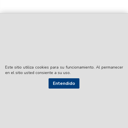
Este sitio utiliza cookies para su funcionamiento. Al permanecer
en el sitio usted consiente a su uso.
Entendido
© EL LIBERAL S.A.
Director Editorial: Lic. Gustavo Eduardo Ick
Santiago del Estero / República Argentina
SEGUI NUESTRAS REDES