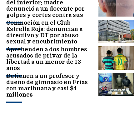
del interior: madre
denunció a un docente por
golpes y cortes contra sus
hijos de 7 y 11 años
Conmoción en el Club
Estrella Roja: denuncian a
directivo y DT por abuso
sexual y encubrimiento
Aprehenden a dos hombres
acusados de privar de la
libertad a un menor de 13
años
Detienen a un profesor y
dueño de gimnasio en Frías
con marihuana y casi $4
millones