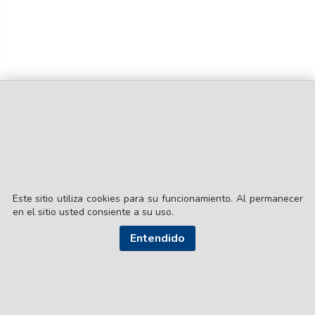
Este sitio utiliza cookies para su funcionamiento. Al permanecer
en el sitio usted consiente a su uso.
© EL LIBERAL S.A.
Entendido
Director Editorial: Lic. Gustavo Eduardo Ick
Santiago del Estero / República Argentina
SEGUI NUESTRAS REDES