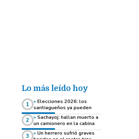
Lo más leído hoy
Elecciones 2026: los
santiagueños ya pueden
consultar dónde votan este
Sachayoj: hallan muerto a
domingo
un camionero en la cabina
de su vehículo a la vera de
Un herrero sufrió graves
un camino rural