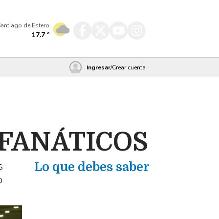
antiago de Estero
17.7
º
Ingresar
/
Crear cuenta
 FANÁTICOS
s
Lo que debes saber
o