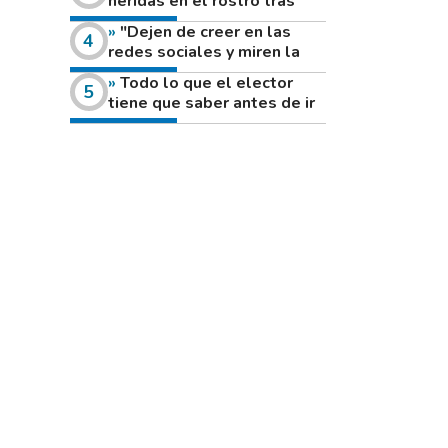
heridas en el rostro tras
reventar el disco de una
"Dejen de creer en las
amoladora
redes sociales y miren la
heladera de sus casas": el
Todo lo que el elector
fuerte mensaje de una joven
tiene que saber antes de ir
que votó por primera vez
a votar este domingo