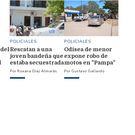
POLICIALES
POLICIALES
 del
Rescatan a una
Odisea de menor
joven bandeña que
expone robo de
l
estaba secuestrada
motos en "Pampa"
por su pareja en la
e investigan
Roxana Díaz Almarás
Gustavo Gallardo
provincia de Salta
posible fugaz
secuestro
nocturno