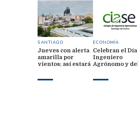
SANTIAGO
ECONOMÍA
Jueves con alerta
Celebran el Día
amarilla por
Ingeniero
vientos: así estará
Agrónomo y de
el tiempo este 6 de
Veterinario
agosto en Santiago
del Estero