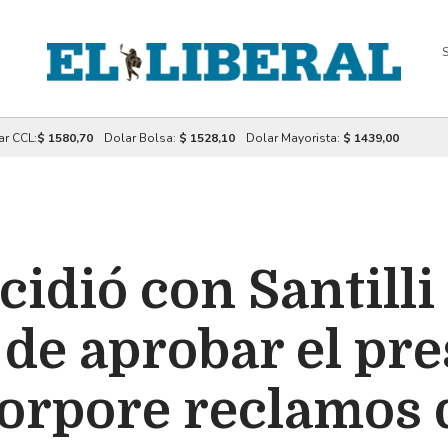
S
ar CCL:
$ 1580,70
Dolar Bolsa:
$ 1528,10
Dolar Mayorista:
$ 1439,00
idió con Santilli 
de aprobar el pr
orpore reclamos 