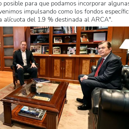
zo posible para que podamos incorporar alguna
 venimos impulsando como los fondos específi
la alícuota del 1.9 % destinada al ARCA".