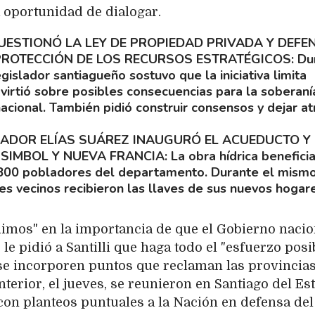
 oportunidad de dialogar.
ESTIONÓ LA LEY DE PROPIEDAD PRIVADA Y DEFE
 PROTECCIÓN DE LOS RECURSOS ESTRATÉGICOS
Du
gislador santiagueño sostuvo que la iniciativa limita
virtió sobre posibles consecuencias para la soberanía
acional. También pidió construir consensos y dejar at
ADOR ELÍAS SUÁREZ INAUGURÓ EL ACUEDUCTO Y
 SIMBOL Y NUEVA FRANCIA
La obra hídrica benefici
.800 pobladores del departamento. Durante el mism
jes vecinos recibieron las llaves de sus nuevos hogar
imos" en la importancia de que el Gobierno nacio
le pidió a Santilli que haga todo el "esfuerzo posi
 se incorporen puntos que reclaman las provincias
nterior, el jueves, se reunieron en Santiago del Es
on planteos puntuales a la Nación en defensa del