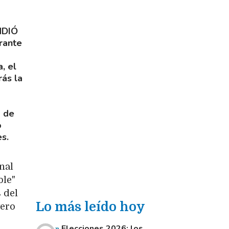
NDIÓ
rante
, el
rás la
a de
o
es.
nal
ble"
 del
Lo más leído hoy
tero
Elecciones 2026: los