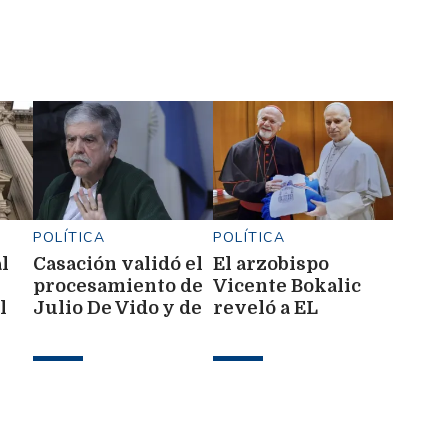
POLÍTICA
POLÍTICA
l
Casación validó el
El arzobispo
procesamiento de
Vicente Bokalic
l
Julio De Vido y de
reveló a EL
su esposa
LIBERAL por qué
León XIV no viene
a Santiago del
Estero