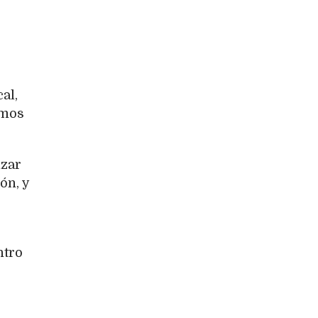
al,
amos
nzar
ón, y
ntro