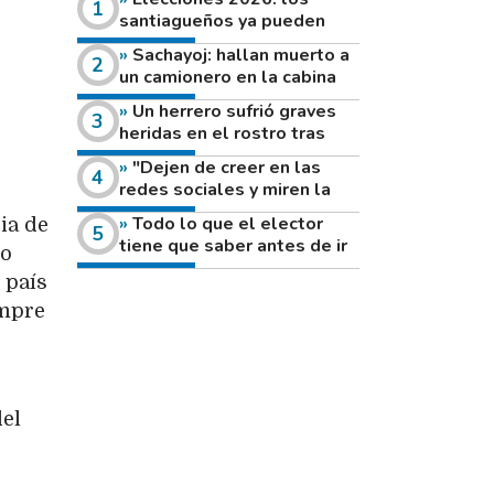
santiagueños ya pueden
consultar dónde votan este
Sachayoj: hallan muerto a
domingo
un camionero en la cabina
de su vehículo a la vera de
Un herrero sufrió graves
un camino rural
heridas en el rostro tras
reventar el disco de una
"Dejen de creer en las
amoladora
redes sociales y miren la
heladera de sus casas": el
Todo lo que el elector
ia de
fuerte mensaje de una joven
tiene que saber antes de ir
io
que votó por primera vez
a votar este domingo
 país
empre
del