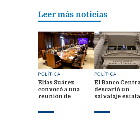
Leer más noticias
POLÍTICA
POLÍTICA
Elías Suárez
El Banco Centra
convocó a una
descartó un
reunión de
salvataje estata
gabinete ampliada
para morosos
en Casa de
Gobierno