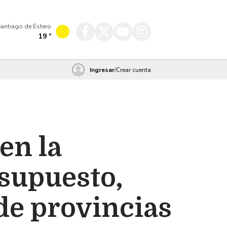
antiago de Estero
19
º
Ingresar
/
Crear cuenta
en la
esupuesto,
de provincias