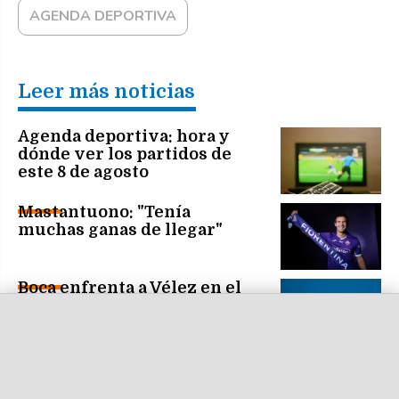
AGENDA DEPORTIVA
Leer más noticias
Agenda deportiva: hora y
dónde ver los partidos de
este 8 de agosto
Mastantuono: "Tenía
muchas ganas de llegar"
Boca enfrenta a Vélez en el
Ducó con la misión de
volver a ganar
Un River urgido de
victorias, y con Coudet en la
mira, visita hoy a Tigre