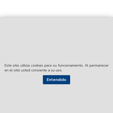
Este sitio utiliza cookies para su funcionamiento. Al permanecer
en el sitio usted consiente a su uso.
Entendido
© EL LIBERAL S.A.
Director Editorial: Lic. Gustavo Eduardo Ick
Santiago del Estero / República Argentina
SEGUI NUESTRAS REDES