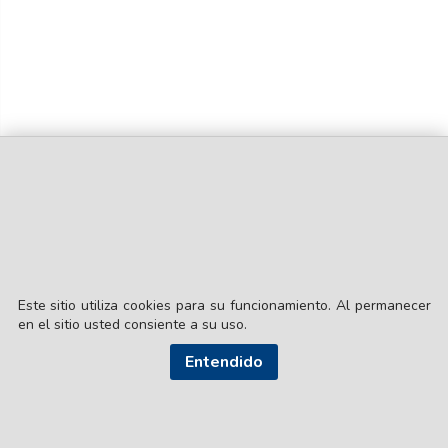
Este sitio utiliza cookies para su funcionamiento. Al permanecer
en el sitio usted consiente a su uso.
Entendido
© EL LIBERAL S.A.
Director Editorial: Lic. Gustavo Eduardo Ick
Santiago del Estero / República Argentina
SEGUI NUESTRAS REDES