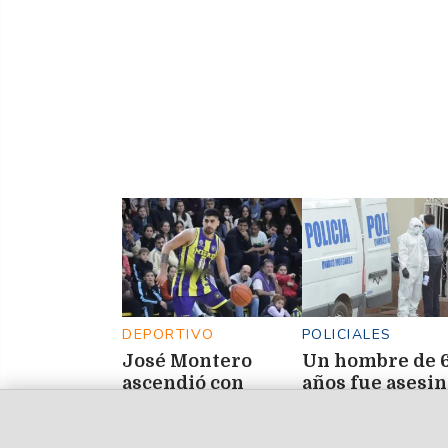
DEPORTIVO
POLICIALES
José Montero
Un hombre de 
ascendió con
años fue asesi
Mitre de Posadas
y el presunto
agresor quedó