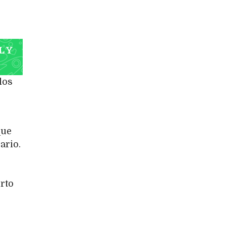
L Y
los
que
ario.
rto