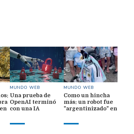
MUNDO WEB
MUNDO WEB
los:
Una prueba de
Como un hincha
bra
OpenAI terminó
más: un robot fue
 en
con una IA
"argentinizado" en
hackeando otra
el Mundial
empresa