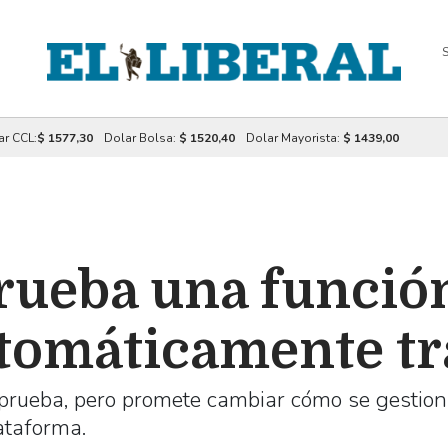
S
ar CCL:
$ 1577,30
Dolar Bolsa:
$ 1520,40
Dolar Mayorista:
$ 1439,00
ueba una función
tomáticamente tr
 prueba, pero promete cambiar cómo se gestio
ataforma.