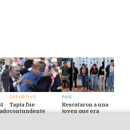
DEPORTIVO
PAÍS
61
Tapia fue
Rescataron a una
nado
contundente
joven que era
sobre el futuro de
explotada por una
Scaloni: "Mi plan A,
red de