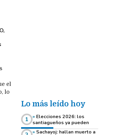
O,
s
s
e el
, lo
Lo más leído hoy
Elecciones 2026: los
santiagueños ya pueden
consultar dónde votan este
Sachayoj: hallan muerto a
domingo