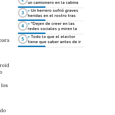
un camionero en la cabina
de su vehículo a la vera de
Un herrero sufrió graves
un camino rural
heridas en el rostro tras
reventar el disco de una
"Dejen de creer en las
amoladora
redes sociales y miren la
heladera de sus casas": el
Todo lo que el elector
fuerte mensaje de una joven
para
tiene que saber antes de ir
que votó por primera vez
a votar este domingo
roid
o
 los
ndo