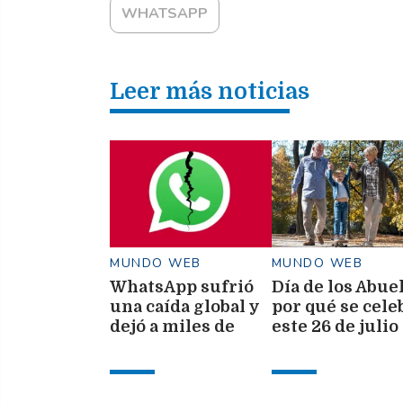
WHATSAPP
Leer más noticias
MUNDO WEB
MUNDO WEB
WhatsApp sufrió
Día de los Abue
una caída global y
por qué se cele
dejó a miles de
este 26 de julio
usuarios sin poder
la Argentina
enviar fotos ni
stickers