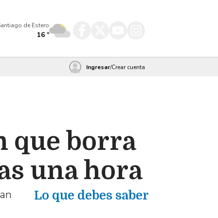
antiago de Estero
16
º
Ingresar
/
Crear cuenta
 que borra
as una hora
nan
Lo que debes saber